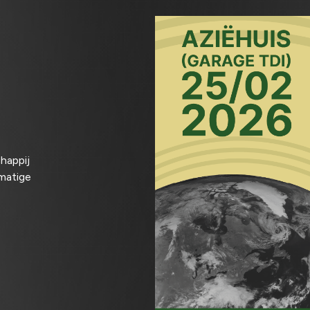
happij
tmatige