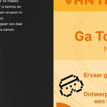
r te maken.
 is kennis en
en ervaren in
es,
 gaan we daar
ma samen