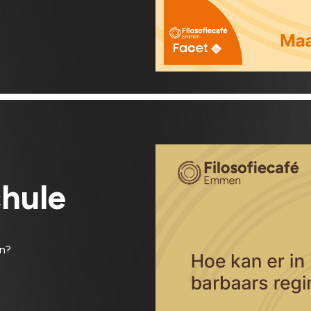
chule
an?