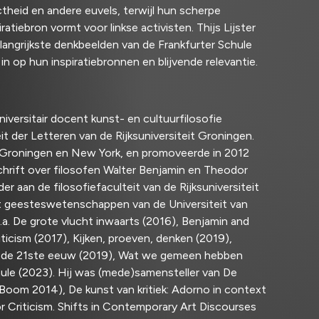
ctheid en andere euvels, terwijl hun scherpe
iratiebron vormt voor linkse activisten. Thijs Lijster
belangrijkste denkbeelden van de Frankfurter Schule
in op hun inspiratiebronnen en blijvende relevantie.
 universitair docent kunst- en cultuurfilosofie
t der Letteren van de Rijksuniversiteit Groningen.
in Groningen en New York, en promoveerde in 2012
hrift over filosofen Walter Benjamin en Theodor
r aan de filosofiefaculteit van de Rijksuniversiteit
t geesteswetenschappen van de Universiteit van
a. De grote vlucht inwaarts (2016), Benjamin and
ticism (2017), Kijken, proeven, denken (2019),
in de 21ste eeuw (2019), Wat we gemeen hebben
hule (2023). Hij was (mede)samensteller van De
Boom 2014), De kunst van kritiek: Adorno in context
 Criticism. Shifts in Contemporary Art Discourses