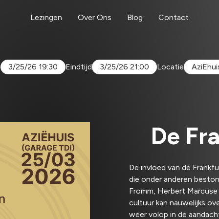
Lezingen
Over Ons
Blog
Contact
t
3/25/26 19:30
Eindtijd
3/25/26 21:00
Locatie
AziËhui
De Fra
De invloed van de Frankfu
die onder anderen beston
Fromm, Herbert Marcuse e
cultuur kan nauwelijks o
weer volop in de aandacht