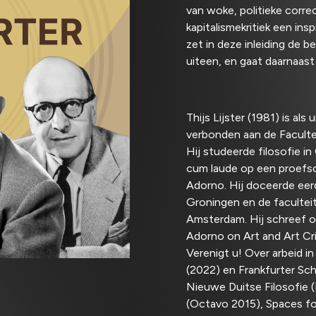
van woke, politieke corre
kapitalismekritiek een insp
zet in deze inleiding de 
uiteen, en gaat daarnaast 
Thijs Lijster (1981) is als
verbonden aan de Facultei
Hij studeerde filosofie 
cum laude op een proefsc
Adorno. Hij doceerde eerde
Groningen en de facultei
Amsterdam. Hij schreef o.
Adorno on Art and Art Cri
Verenigt u! Over arbeid 
(2022) en Frankfurter Sc
Nieuwe Duitse Filosofie (
(Octavo 2015), Spaces for